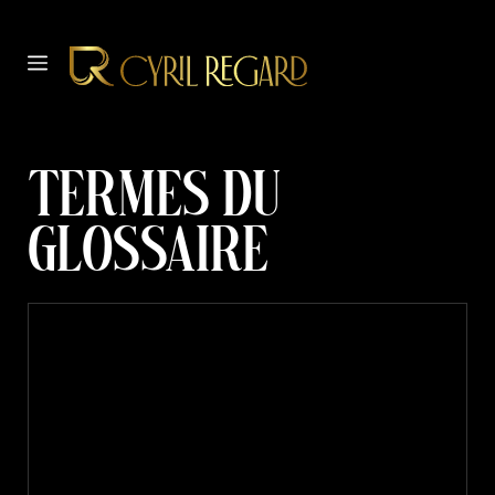
Aller
au
MENU
contenu
Termes du
glossaire