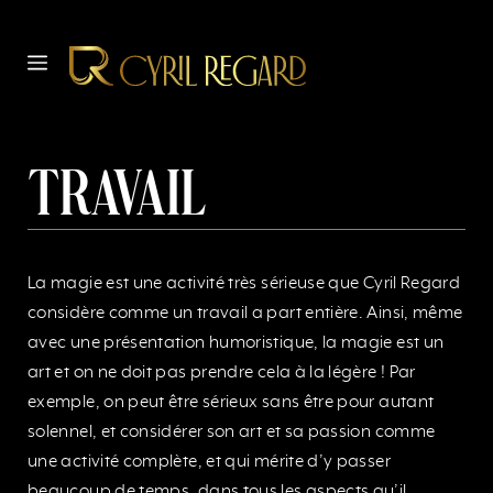
Aller
au
MENU
contenu
Travail
La magie est une activité très sérieuse que Cyril Regard
considère comme un travail a part entière. Ainsi, même
avec une présentation humoristique, la magie est un
art et on ne doit pas prendre cela à la légère ! Par
exemple, on peut être sérieux sans être pour autant
solennel, et considérer son art et sa passion comme
une activité complète, et qui mérite d’y passer
beaucoup de temps, dans tous les aspects qu’il