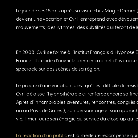
Le jour de ses 18 ans après sa visite chez Magic Dream 
devient une vocation et Cyril entreprend avec dévouem
mouvements, des rythmes, des subtilités qui feront de lui
En 2008, Cyril se forme à l’Institut Français d’Hypnose
France ! Il décide d’ouvrir le premier cabinet d’hypnose
spectacle sur des scènes de sa région.
Le propre d’une vocation, c’est qu’il est difficile de ré
Cyril délaisse l’hypnothérapie et renforce encore sa fin
Après d’innombrables aventures, rencontres, congrès 
an au Pays de Galles ), son personnage et son approc
vie. Il met toute son énergie au service du close-up qui 
La réaction d’un public
est la meilleure récompense qui 