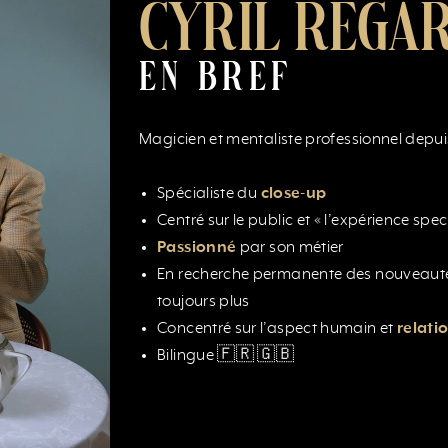
CYRIL REGA
EN BREF
Magicien et mentaliste professionnel depu
Spécialiste du
close-up
Centré sur le public et « l’expérience spe
Passionné
par son métier
En recherche permanente des nouveautés
toujours plus
Concentré sur l’aspect humain et
relati
Bilingue 🇫🇷 🇬🇧