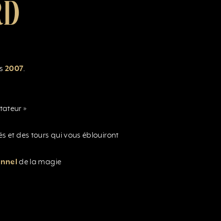
RD
is
2007
.
ctateur »
 et des tours qui vous éblouiront
onnel
de la magie