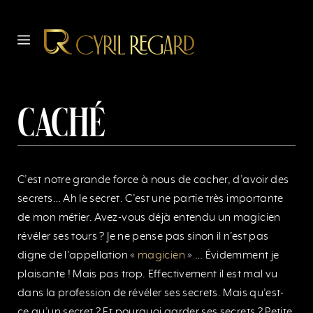
Aller
au
MENU
contenu
Caché
C’est notre grande force à nous de cacher, d’avoir des
secrets… Ah le secret. C’est une partie très importante
de mon métier. Avez-vous déjà entendu un magicien
révéler ses tours ? Je ne pense pas sinon il n’est pas
digne de l’appellation «
magicien
» … Évidemment je
plaisante ! Mais pas trop. Effectivement il est mal vu
dans la profession de révéler ses secrets. Mais qu’est-
ce qu’un secret ? Et pourquoi garder ses secrets ? Petite