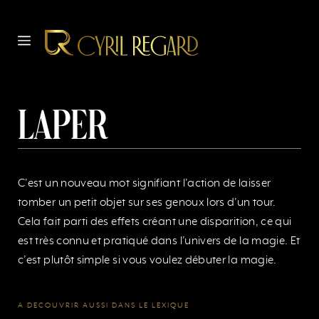
Aller
au
MENU
contenu
Laper
C’est un nouveau mot signifiant l’action de laisser
tomber un petit objet sur ses genoux lors d’un tour.
Cela fait parti des effets créant une disparition, ce qui
est très connu et pratiqué dans l’univers de la magie. Et
c’est plutôt simple si vous voulez débuter la magie.
A DECOUVRIR AUSSI DANS LE LEXIQUE