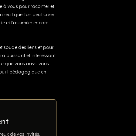
e à vous pour raconter et
un récit que l’on peut créer
 et l’assimiler encore
et soude des liens et pour
tra puissant et intéressant
our que vous aussi vous
outil pédagogique en
ent
eux de vos invités.