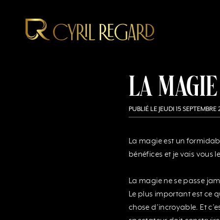
Aller
au
contenu
La magi
PUBLIÉ LE
JEUDI 15 SEPTEMBRE 
La magie est un formidabl
bénéfices et je vais vous
La magie ne se passe jama
Le plus important est ce q
chose d’incroyable. Et c’es