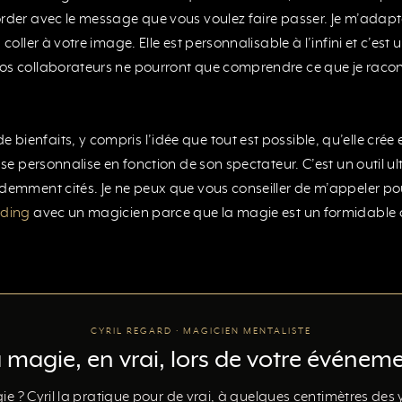
order avec le message que vous voulez faire passer. Je m’adapt
coller à votre image. Elle est personnalisable à l’infini et c’est 
os collaborateurs ne pourront que comprendre ce que je raconte
ienfaits, y compris l’idée que tout est possible, qu’elle crée 
 se personnalise en fonction de son spectateur. C’est un outil ul
édemment cités. Je ne peux que vous conseiller de m’appeler p
lding
avec un magicien parce que la magie est un formidable 
CYRIL REGARD · MAGICIEN MENTALISTE
 magie, en vrai, lors de votre événem
e ? Cyril la pratique pour de vrai, à quelques centimètres des y