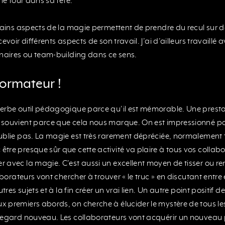
le tour dans sa tête.
rtains aspects de la magie permettent de prendre du recul sur 
evoir différents aspects de son travail. J’ai d’ailleurs travaill
inaires ou team-building dans ce sens.
formateur !
perbe outil pédagogique parce qu’il est mémorable. Une presta
souvient parce que cela nous marque. On est impressionné par 
ublie pas. La magie est très rarement dépréciée, normalement 
tre presque sûr que cette activité va plaire à tous vos collab
avec la magie. C’est aussi un excellent moyen de tisser ou renf
aborateurs vont chercher à trouver « le truc » en discutant entre
utres sujets et à la fin créer un vrai lien. Un autre point positi
 premiers abords, on cherche à élucider le mystère de tous les
regard nouveau. Les collaborateurs vont acquérir un nouveau 