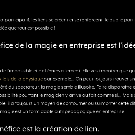
.
-participatif, les liens se créent et se renforcent, le public partic
idée que tout est possible !
ice de la magie en entreprise est l’idée
de l’impossible et de l’émerveillement. Elle veut montrer que q
x lois de la physique
par exemple… On peut toujours trouver un 
 côté du spectateur, la magie semble illusoire. Faire disparaître
ossibilité pourtant le magicien y arrive ou fait comme si… Mai
sable, il a toujours un moyen de contourner ou surmonter cette di
la magie est un formidable outil pédagogique en entreprise.
fice est la création de lien.