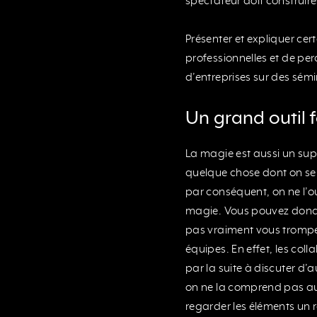
spectateur doit construire 
Présenter et expliquer ce
professionnelles et de perc
d’entreprises sur des sém
Un grand outil 
La magie est aussi un su
quelque chose dont on se 
par conséquent, on ne l’o
magie. Vous pouvez donc ê
pas vraiment vous tromper 
équipes. En effet, les coll
par la suite à discuter d’a
on ne la comprend pas aux
regarder les éléments un 