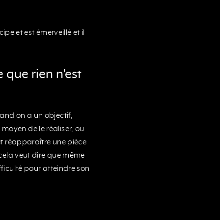
ipe et est émerveillé et il
 que rien n’est
uand on a un objectif,
moyen de le réaliser, ou
 et réapparaître une pièce
s cela veut dire que même
fficulté pour atteindre son