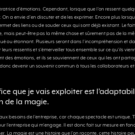
nératrice d’émotions. Cependant, lorsque que l’on ressent quel
. On a envie d’en discuter et de les exprimer. Encore plus lorsq
rmet des liens ou de souder ceux qui sont déjà existant. Le fai
e, mais peut-être pas la même chose et sûrement pas de la mê
qué ou étonnant. Plusieurs seront dans l’incompréhension et da
leurs ressentis et s’émerveiller tous ensemble sur ce qu’ils vienn
t des émotions, et ils se souviennent de ceux qui les ont part
onc devenir un souvenir commun à tous les collaborateurs et
ce que je vais exploiter est l’adaptabili
n de la magie.
aux besoins de l’entreprise, car chaque spectacle est unique. T
r l’entreprise qui m’engage. Il est donc fait sur mesure en f
ser. La magie est une histoire que l’on raconte, cette histoire peu