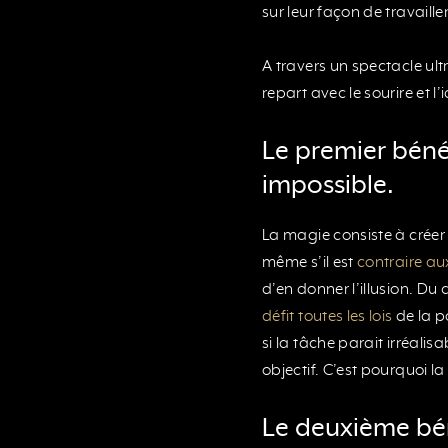
sur leur façon de travailler
A travers un spectacle ultra
repart avec le sourire et l’
Le premier bénéf
impossible.
La magie consiste à créer 
même s’il est
contraire au
d’en donner l’illusion. Du
défit toutes les lois
de la p
si la tâche parait irréali
objectif. C’est pourquoi 
Le deuxième béné