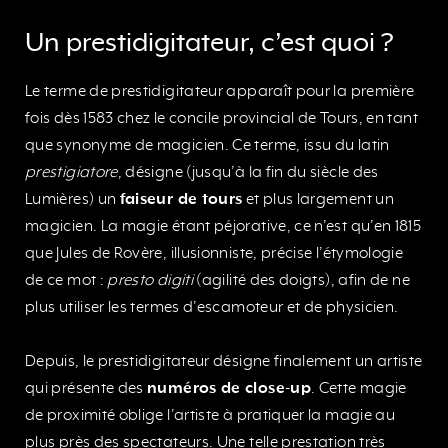
Un prestidigitateur, c’est quoi ?
Le terme de prestidigitateur apparaît pour la première
fois dès 1583 chez le concile provincial de Tours, en tant
que synonyme de magicien. Ce terme, issu du latin
prestigiatore
, désigne (jusqu’à la fin du siècle des
Lumières) un
faiseur de tours
et plus largement un
magicien. La magie étant péjorative, ce n’est qu’en 1815
que Jules de Rovère, illusionniste, précise l’étymologie
de ce mot :
presto digiti
(agilité des doigts), afin de ne
plus utiliser les termes d’escamoteur et de physicien.
Depuis, le prestidigitateur désigne finalement un artiste
qui présente des
numéros de close-up
. Cette magie
de proximité oblige l’artiste à pratiquer la magie au
plus près des spectateurs. Une telle prestation très