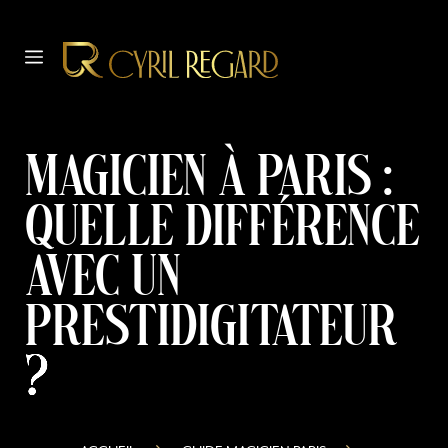
Aller
au
MENU
contenu
Magicien à Paris :
quelle différence
avec un
prestidigitateur
?