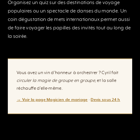
Organisez un quiz sur des destinations de voyage
populaires ou un spectacle de danses du monde. Un
coin dégustation de mets internationaux permet aussi
de faire voyager les papilles des invités tout au long de
la soirée.
Vous avez un vin d’honneur à orchestrer ? Cyril fait
circuler la magie de groupe en groupe
, et la salle
réchauffe d’elle-même.
→ Voir la page Magicien de mariage
·
Devis sous 24 h