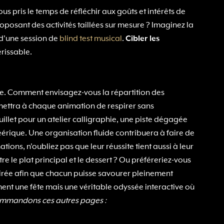
us pris le temps de réfléchir aux goûts et intérêts de
posant des activités taillées sur mesure ? Imaginez la
 d'une session de
blind test musical
.
Cibler les
érissable.
pte. Comment envisagez-vous la répartition des
rmettra à chaque animation de respirer sans
uillet pour un atelier calligraphie, une piste dégagée
érique. Une organisation fluide contribuera à faire de
tions, n'oubliez pas que leur réussite tient aussi à leur
e le plat principal et le dessert ? Ou préféreriez-vous
oirée afin que chacun puisse savourer pleinement
ment une fête mais une véritable odyssée interactive où
mmandons ces autres pages :