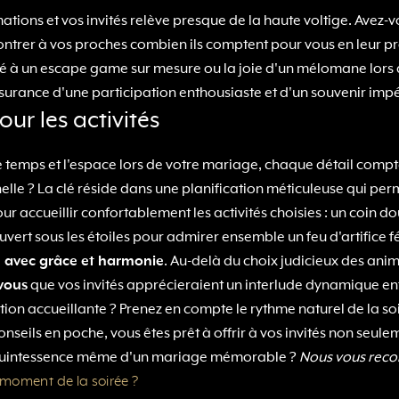
ations et vos invités relève presque de la haute voltige. Avez-vo
ntrer à vos proches combien ils comptent pour vous en leur pro
nté à un escape game sur mesure ou la joie d'un mélomane lors
'assurance d'une participation enthousiaste et d'un souvenir imp
ur les activités
 le temps et l'espace lors de votre mariage, chaque détail com
elle ? La clé réside dans une planification méticuleuse qui pe
ur accueillir confortablement les activités choisies : un coin do
ert sous les étoiles pour admirer ensemble un feu d'artifice fé
e avec grâce et harmonie
. Au-delà du choix judicieux des anima
vous
que vos invités apprécieraient un interlude dynamique entr
ation accueillante ? Prenez en compte le rythme naturel de la s
seils en poche, vous êtes prêt à offrir à vos invités non seule
la quintessence même d'un mariage mémorable ?
Nous vous reco
moment de la soirée ?