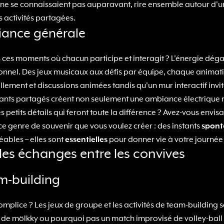
qui ne se connaissaient pas auparavant, rire ensemble autour d'
es activités partagées.
biance générale
 ces moments où chacun participe et interagit ? L'énergie déga
nnel. Des jeux musicaux aux défis par équipe, chaque animati
ment et discussions animées tandis qu'un mur interactif invit
stants partagés créent non seulement une ambiance électrique 
 petits détails qui feront toute la différence ? Avez-vous envis
t ce genre de souvenir que vous voulez créer : des instants
spont
éables – elles sont
essentielles
pour donner vie à votre journée
les échanges entre les convives
am-building
plice ? Les jeux de groupe et les activités de team-building so
de mölkky ou pourquoi pas un match improvisé de volley-ball ?