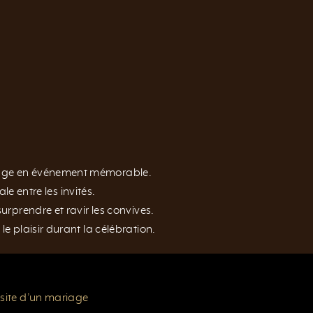
iage en événement mémorable.
ale entre les invités.
urprendre et ravir les convives.
e plaisir durant la célébration.
ssite d’un mariage