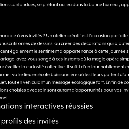
rations confondues, se prêtant au jeu dans la bonne humeur, a
rable à vos invités ? Un atelier créatif est l'occasion parfai
manuscrits ornés de dessins, ou créer des décorations qui ajou
forcent également le sentiment d'appartenance à cette journée 
re mariage, avez-vous songé à ces instants où la magie opère si
our éveiller la curiosité collective. Il suffit d'un tour habileme
former votre lieu en école buissonnière où les fleurs parlent d'
uet, tout en véhiculant un message écologique fort. En fin de comp
ions choisies avec soin sont autant d'opportunités pour vos inv
nnel.
tions interactives réussies
rofils des invités