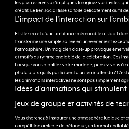
les plus réservés à s'impliquer. Imaginez vos invités, 
créatif. Le lien social tisse sa toile délicatement au fil d
L'impact de l'interaction sur l'am
Et si le secret d'une ambiance mémorable résidait dans
transforme une simple soirée en un événement exceptio
l'atmosphère. Un magicien close-up provoque émerveille
et motifs au rythme endiablé de la célébration. Ces in
Lorsque vous planifiez votre mariage, pensez-vous à ces
photo alors qu'ils participent à un jeu inattendu ? C'es
les animations interactives ne sont pas simplement agr
Idées d'animations qui stimulent 
Jeux de groupe et activités de te
Vous cherchez à instaurer une atmosphère ludique et com
compétition amicale de pétanque, un tournoi endiablé 