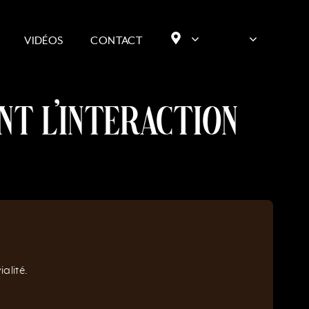
VIDÉOS
CONTACT
nt l’interaction
alité.