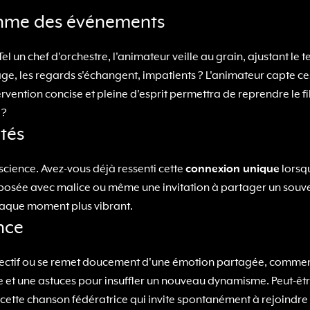
ythme des événements
Tel un chef d'orchestre, l'animateur veille au grain, ajustant 
 les regards s'échangent, impatients ? L'animateur capte ces s
ervention concise et pleine d'esprit permettra de reprendre le fil
 ?
ités
e science. Avez-vous déjà ressenti cette
connexion unique
lorsq
 posée avec malice ou même une invitation à partager un souven
chaque moment plus vibrant.
nce
collectif ou se remet doucement d'une émotion partagée, commen
le et une astuces pour insuffler un nouveau dynamisme. Peut-êtr
r cette chanson fédératrice qui invite spontanément à rejoindre