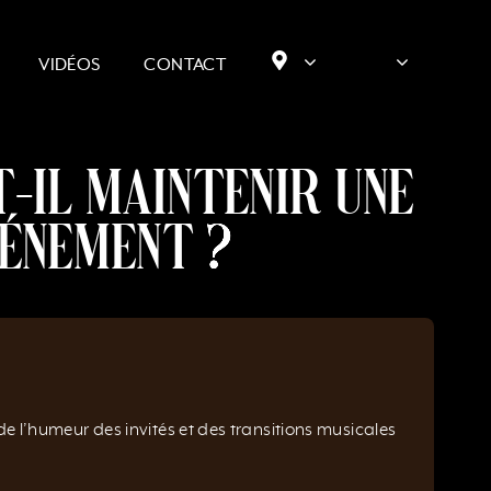
VIDÉOS
CONTACT
-il maintenir une
vénement ?
 l’humeur des invités et des transitions musicales