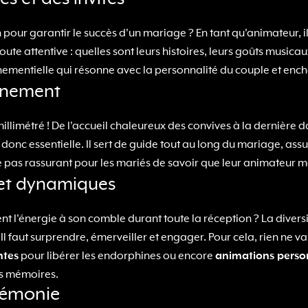
ur garantir le succès d'un mariage ? En tant qu'animateur, il es
e attentive : quelles sont leurs histoires, leurs goûts musicau
ementielle qui résonne avec la personnalité du couple et ench
vénement
illimétré ! De l'accueil chaleureux des convives à la dernière
onc essentielle. Il sert de guide tout au long du mariage, assu
ce pas rassurant pour les mariés de savoir que leur animateur m
s et dynamiques
 l'énergie à son comble durant toute la réception ? La diversité
l faut surprendre, émerveiller et engager. Pour cela, rien ne va
ntes
pour libérer les endorphines ou encore
animations perso
es mémoires.
érémonie