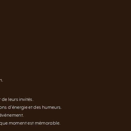
n.
de leurs invités.
ions d’énergie et des humeurs.
l’événement.
haque moment est mémorable.